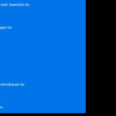
 und Juwelier:in
ger:in
entenbauer:in
in