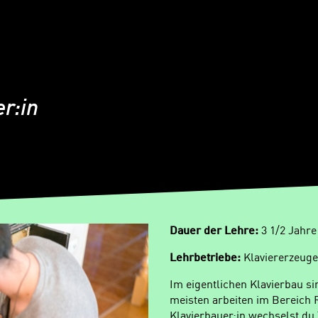
r:in
Dauer der Lehre:
3 1/2 Jahre
Lehrbetriebe:
Klaviererzeuge
Im eigentlichen Klavierbau si
meisten arbeiten im Bereich 
Klavierbauer:in wechselst du T