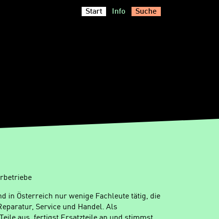
Start
Info
Suche
rbetriebe
nd in Österreich nur wenige Fachleute tätig, die
Reparatur, Service und Handel. Als
eile aus, fertigst Ersatzteile an und stimmst