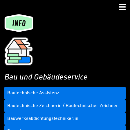
Zum Hauptinhalt springen
Zur Navigation springen
Zum Footer springen
Nav
Bau und Gebäudeservice
Bautechnische Assistenz
Bautechnische Zeichnerin / Bautechnischer Zeichner
Bauwerksabdichtungstechniker:in