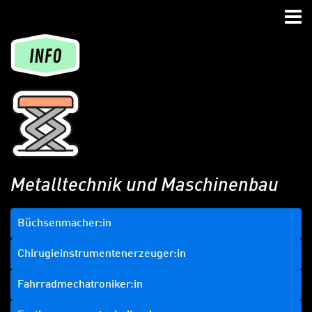
Zum Hauptinhalt springen
Zur Navigation springen
Zum Footer springen
Nav
Metalltechnik und Maschinenbau
Büchsenmacher:in
Chirugieinstrumentenerzeuger:in
Fahrradmechatroniker:in