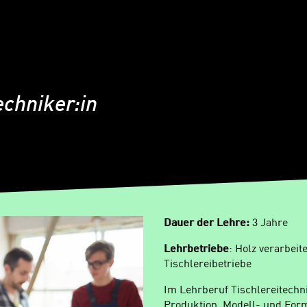
echniker:in
Dauer der Lehre:
3 Jahre
Lehrbetriebe
: Holz verarbeit
Tischlereibetriebe
Im Lehrberuf Tischlereitechn
Produktion, Modell- und For