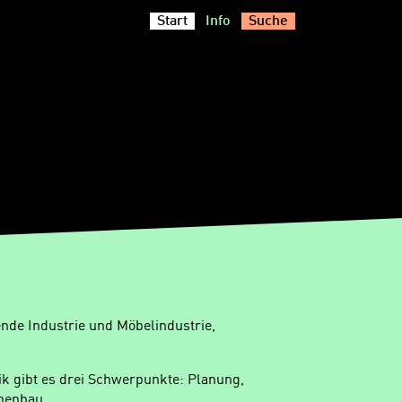
Start
Info
Suche
ende Industrie und Möbelindustrie,
ik gibt es drei Schwerpunkte: Planung,
menbau.